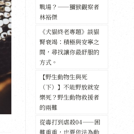
戰場？——獼猴觀察者
林裕傑
《犬貓終老專題》談貓
腎衰竭：積極與安寧之
間，尋找讓你最舒服的
方式。
【野生動物生與死
（下）】不能野放就安
樂死？野生動物救援者
的兩難
從毒打到虐殺04——困
難重重，也要依法為動