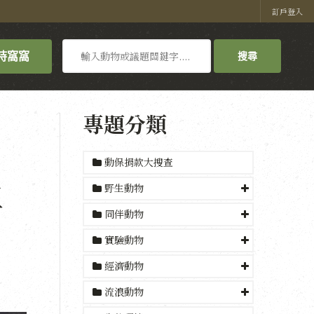
訂戶登入
搜
持窩窩
搜尋
尋
專題分類
動保捐款大搜查
工
野生動物
同伴動物
實驗動物
經濟動物
流浪動物