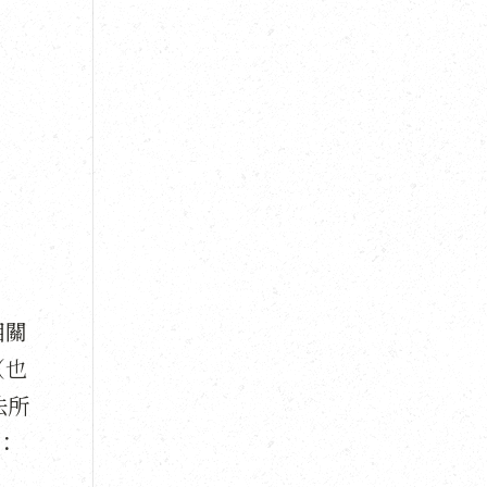
相關
（也
法所
：