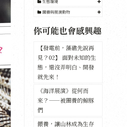
生態環境
圈養與展演動物
你可能也會感興趣
【發電前，藻礁先說再
見？02】 面對未知的生
態，還沒弄明白、開發
就先來！
《海洋展演》從何而
來？——被圈養的鯨豚
們
餵養，讓山林成為生存