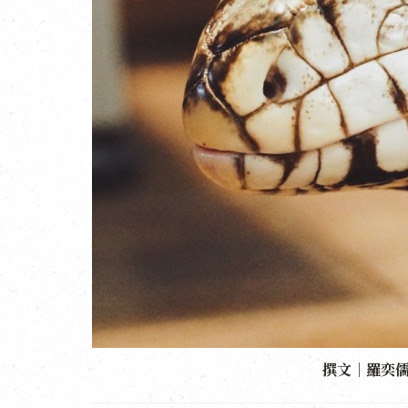
撰文｜羅奕