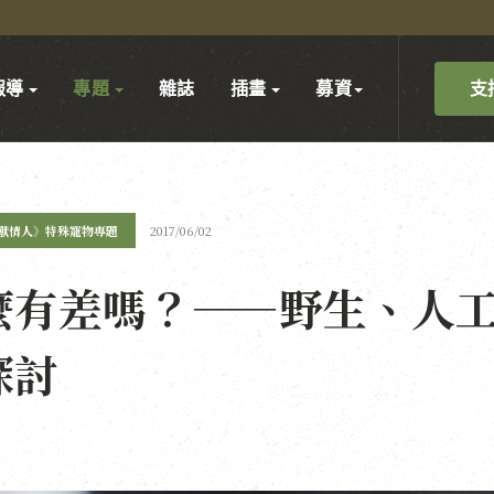
支
報導
專題
雜誌
插畫
募資
獸情人》特殊寵物專題
2017/06/02
麼有差嗎？——野生、人
探討