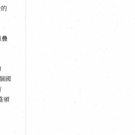
少的
重疊
物
每個國
有
盛頓