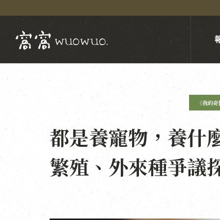
《我的奇
都是養寵物，養什
繁殖、外來種爭議