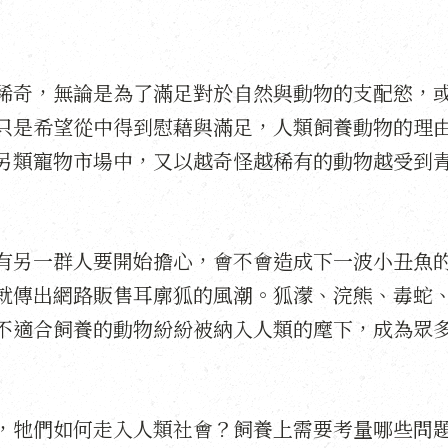
稀奇，無論是為了滿足對於自然與動物的支配慾，
只是希望從中得到慰藉與滿足，人類飼養動物的理
另類寵物市場中，又以越奇怪越稀有的動物越受到
有另一群人要開始擔心，會不會造成下一波小丑魚
就傳出網路販售耳廓狐的風潮。狐濛、浣熊、毒蛇
不適合飼養的動物紛紛被納入人類的麾下，成為眾
，牠們如何走入人類社會？飼養上需要考量哪些問