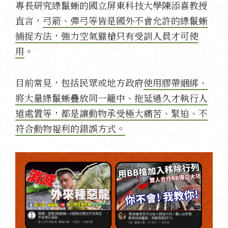
專長研究綠鬣蜥的國立屏東科技大學陳添喜教授
直言，
弓箭、彈弓等皆是國外不會允許的綠鬣蜥
捕捉方法，強力空氣獵槍只有受訓人員才可使
用
。
目前常見，包括民眾或地方政府
使用膠帶綑綁、
將大量綠鬣蜥疊放同一籠中、拖延過久才執行人
道處置等，都是讓動物承受極大痛苦、緊迫、不
符合動物福利的錯誤方式。