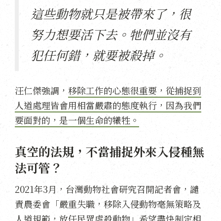
這些動物就只是被帶來了，很
努力想要活下去。牠們並沒有
犯任何錯，就要被殺掉。
汪仁傑強調，
移除工作的心態很重要，從捕捉到
人道處理皆會用相當嚴肅的態度執行，因為我們
要面對的，是一個生命的犧牲。
真空的法規，不當捕捉外來入侵種無
法可管？
2021年3月，台灣動物社會研究召開記者會，譴
責農委會「嚴重失職，移除入侵動物毫無策略及
人道規範，放任民眾虐殺動物」希望盡快制定相