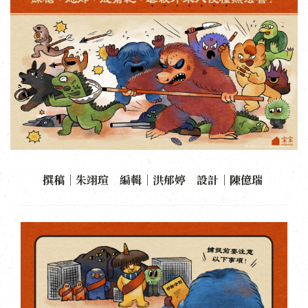
撰稿｜朱翊瑄 編輯｜洪郁婷 設計｜陳億瑞