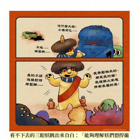
看不下去的三眼妖跳出來自白：「能夠理解妖們想捍衛