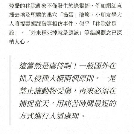
殘酷的移除亂象不僅發生於綠鬣蜥，例如網紅直
播去埃及聖䴉的巢穴「搗蛋」破壞、小朋友學大
人將福壽螺踩破等相仿事件，似乎「移除就是
殺」、「外來種死掉就是應該」等錯誤觀念已深
植人心。
這當然是虐待啊！一般國外在
抓入侵種大概兩個原則，一是
禁止讓動物受傷，再來必須在
捕捉當天，用痛苦時間最短的
方式進行人道處理。