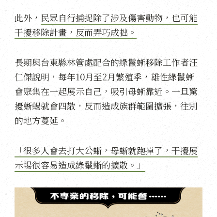
此外，
民眾自行捕捉除了涉及傷害動物，也可能
干擾移除計畫，反而弄巧成拙。
長期與台東縣林管處配合的綠鬣蜥移除工作者汪
仁傑說明，每年10月至2月繁殖季，雄性綠鬣蜥
會聚集在一起展示自己，吸引母蜥靠近。一旦驚
擾蜥蜴就會四散，反而造成族群範圍擴張，往別
的地方蔓延。
「很多人會去打大公蜥，母蜥就跑掉了，干擾展
示場很容易造成綠鬣蜥的擴散。」