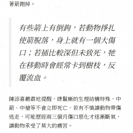
著箭跑掉。
有些箭上有倒鉤，若動物掙扎
使箭脫落，身上就有一個大傷
口；若插比較深但未致死，牠
在移動時會經常卡到樹枝，反
覆流血。
陳添喜嚴肅地提醒，綠鬣蜥的生理結構特殊，中
箭、中槍等不會立即死亡，若有不慎讓動物帶傷
逃走，可能歷經兩三個月傷口惡化才逐漸斷氣，
讓動物承受了莫大的痛苦。