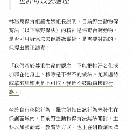
也許可以去處理
林務局保育組羅尤娟組長說明，目前野生動物保
育法（以下稱野保法）的精神是保育台灣動物，
是否可用野保法去保護綠鬣蜥，是需要討論的，
但提出嚴正譴責：
「我們基於尊重生命的觀念，不能把牠汙名化或
加罪在牠身上。
移除是不得不的做法。尤其虐待
或拿來炫耀更是不可取，我們不鼓勵這樣的行
為。
」
至於自行移除行為，羅尤娟指出該行為未發生在
保護區域內，目前野生動物保育法無法開罰，主
要以加強勸導、教育等方式，也
正在研擬讓民眾