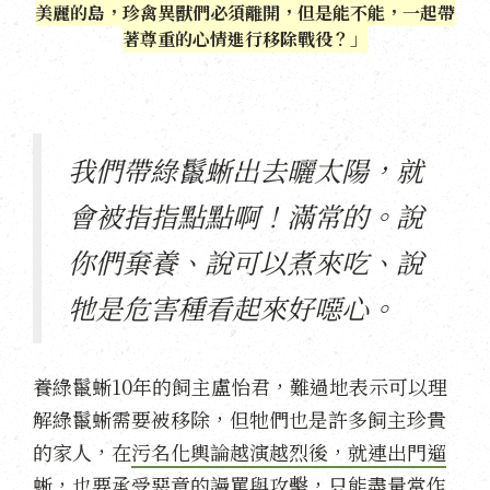
美麗的島，珍禽異獸們必須離開，但是能不能，一起帶
著尊重的心情進行移除戰役？」
我們帶綠鬣蜥出去曬太陽，就
會被指指點點啊！滿常的。說
你們棄養、說可以煮來吃、說
牠是危害種看起來好噁心。
養綠鬣蜥10年的飼主盧怡君，難過地表示可以理
解綠鬣蜥需要被移除，但牠們也是許多飼主珍貴
的家人，在
污名化輿論越演越烈後，就連出門遛
蜥，也要承受惡意的謾罵與攻擊，只能盡量當作