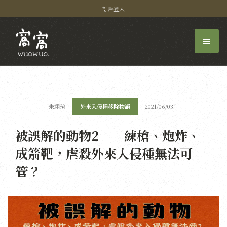
訂戶登入
朱翊瑄
外來入侵種移除物語
2021/06/03
被誤解的動物2——練槍、炮炸、
成箭靶，虐殺外來入侵種無法可
管？