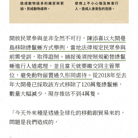
開放民眾參與並非全然不可行，
陳添喜以大開曼
島移除綠鬣蜥方式舉例，當地法律規定民眾參與
前需受訓，取得證照。捕捉後須按照規範替綠鬣
蜥進行人道處理，並且當天就要繳交回主管單
位，避免動物留置過久形同虐待。
從2018年至去
年大開曼已採取該方式移除了120萬隻綠鬣蜥，
數量大幅減少，現存推估不到4萬隻。
「今天外來種是透過全球化的移動跟貿易來的，
問題是我們造成的，