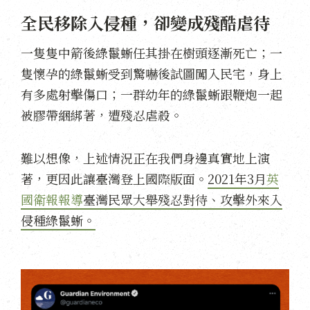
全民移除入侵種，卻變成
殘酷虐待
一隻隻中箭後綠鬣蜥任其掛在樹頭逐漸死亡；一
隻懷孕的綠鬣蜥受到驚嚇後試圖闖入民宅，身上
有多處射擊傷口；一群幼年的綠鬣蜥跟鞭炮一起
被膠帶綑綁著，遭殘忍虐殺。
難以想像，上述情況正在我們身邊真實地上演
著，更因此讓臺灣登上國際版面。
2021年3月
英
國衛報報導
臺灣民眾大舉殘忍對待、攻擊外來入
侵種綠鬣蜥。