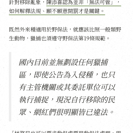
針對移除亂象，
陳添喜認為並非「無法可管」，
如何解釋法規、願不願意開罰才是關鍵。
既然外來種適用於野保法，就應該比照一般類野
生動物，獵捕也須遵守野保法第19條規範。
國內目前並無劃設任何獵捕
區，即使公告為入侵種，也只
有主管機關或其委託單位可以
執行捕捉，現況自行移除的民
眾、網紅們很明顯皆已違法。