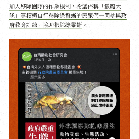
加入移除團隊的作業機制，希望俗稱「獵龍大
隊」等積極自行移除綠鬣蜥的民眾們一同參與政
府教育訓練，協助根除綠鬣蜥
。