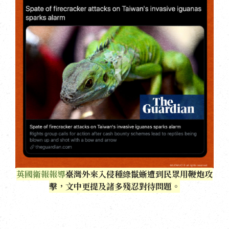
英國衛報報導
臺灣外來入侵種綠鬣蜥遭到民眾用鞭炮攻
擊，文中更提及諸多殘忍對待問題。