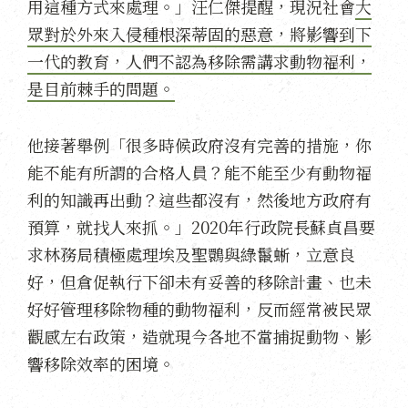
用這種方式來處理。」汪仁傑提醒，現況社會
大
眾對於外來入侵種根深蒂固的惡意，將影響到下
一代的教育，人們不認為移除需講求動物福利，
是目前棘手的問題。
他接著舉例「很多時候政府沒有完善的措施，你
能不能有所謂的合格人員？能不能至少有動物福
利的知識再出動？這些都沒有，然後地方政府有
預算，就找人來抓。」2020年行政院長蘇貞昌要
求林務局積極處理埃及聖䴉與綠鬣蜥，立意良
好，但倉促執行下卻未有妥善的移除計畫、也未
好好管理移除物種的動物福利，反而經常被民眾
觀感左右政策，造就現今各地不當捕捉動物、影
響移除效率的困境。