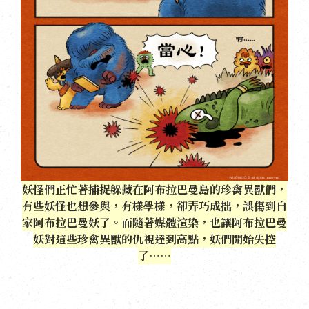
妖怪們正忙著捕捉躲藏在阿布拉巴曼島的珍禽異獸們，
有些妖怪也想參與，有樣學樣，卻弄巧成拙，誤傷到自
家阿布拉巴曼妖了。而隨著媒體渲染，也讓阿布拉巴曼
妖對這些珍禽異獸的仇視達到高點，妖們開始失控
了⋯⋯