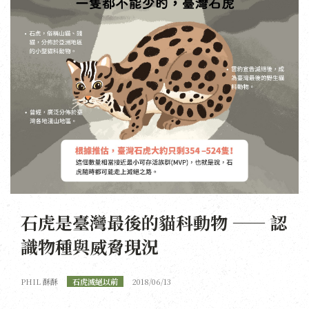
石虎是臺灣最後的貓科動物 —— 認
識物種與威脅現況
PHIL 酥酥
石虎滅絕以前
2018/06/13