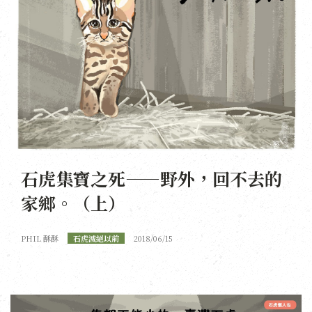
石虎集寶之死——野外，回不去的
家鄉。（上）
PHIL 酥酥
石虎滅絕以前
2018/06/15