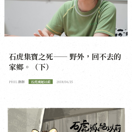
石虎集寶之死—— 野外，回不去的
家鄉。（下）
PHIL 酥酥
石虎滅絕以前
2018/06/15