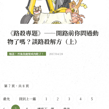
《路殺專題》——開路前你問過動
物了嗎？談路殺解方（上）
啪滋！然後我就變成肉乾了！
2017/04/28
第 7 頁，共 8 頁
最先
回到上一篇
1
2
3
4
5
6
7
8
續看下一篇
最後