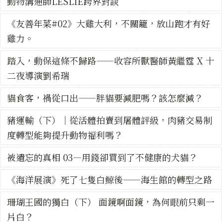
動物溝通師LESLIE跨界對談
《友善年菜#02》大雞大利，不關籠，放山跑才有好
雞力。
踏入，動保這條不歸路——收容所獸醫師黃繼霆 X 十
二夜導演劉希瑞
貓食客，禍從口出——胖貓要減肥嗎？該怎麼減？
豬運輸（下）｜從活體拍賣到屠體評級，肉豬交易制
度轉型能夠提升動物福利嗎？
被遺忘的真相 03—用錢卻買到了不健康的犬貓？
《海洋展演》死了七隻白鯨後——海生館的轉型之路
珊瑚王國的獨白（下） 面鏡啊面鏡，為何眼前只剩一
片白？