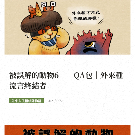
被誤解的動物6——QA包｜外來種
流言終結者
外來入侵種移除物語
2021/06/23