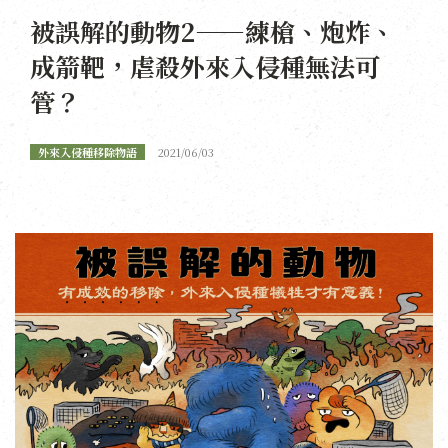
被誤解的動物2——練槍、炮炸、
成箭靶，虐殺外來入侵種無法可
管？
外來入侵種移除物語
2021/06/03