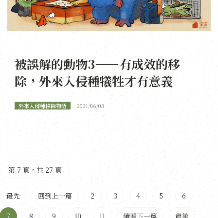
被誤解的動物3——有成效的移
除，外來入侵種犧牲才有意義
外來入侵種移除物語
2021/06/03
第 7 頁，共 27 頁
最先
回到上一篇
2
3
4
5
6
7
8
9
10
11
續看下一篇
最後