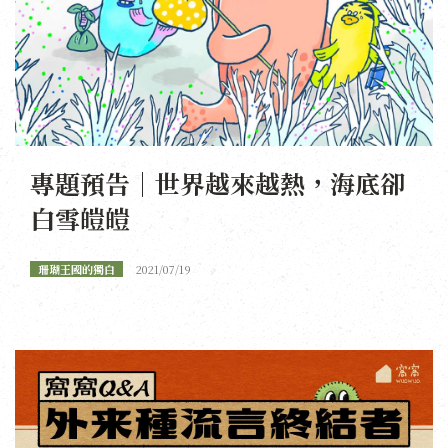
專題預告｜世界越來越熱，海底卻
白雪皚皚
珊瑚王國的獨白
2021/07/19