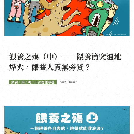
餵養之殤（中）——餵養衝突遍地
烽火，餵養人責無旁貸？
餵養，錯了嗎？入法管理專題
2020/10/07