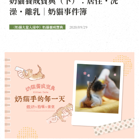
奶貓養成寶典（下）：居住・洗
澡・離乳｜奶貓事件簿
《奶貓大量入侵中》奶貓養成寶典
2020/09/29