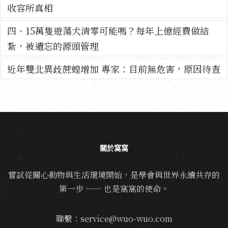
收容所真相
四、15萬隻遊蕩犬清零可能嗎？每年上億經費做結
紮，被遺忘的源頭管理
近年雙北異歧蔗蝗增加 專家：目前無危害，原因待查
關於窩窩
嘗試從關心動物與生活環境開始，是學會與世界永續共存的
第一步 —— 也是窩窩的使命。
聯繫：service@wuo-wuo.com