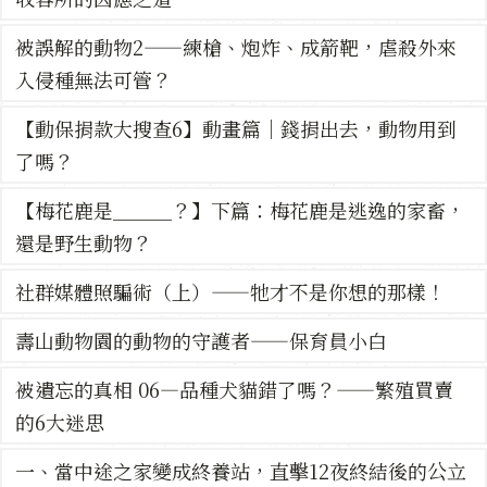
被誤解的動物2——練槍、炮炸、成箭靶，虐殺外來
入侵種無法可管？
【動保捐款大搜查6】動畫篇｜錢捐出去，動物用到
了嗎？
【梅花鹿是＿＿＿？】下篇：梅花鹿是逃逸的家畜，
還是野生動物？
社群媒體照騙術（上）——牠才不是你想的那樣！
壽山動物園的動物的守護者——保育員小白
被遺忘的真相 06—品種犬貓錯了嗎？——繁殖買賣
的6大迷思
一、當中途之家變成終養站，直擊12夜終結後的公立