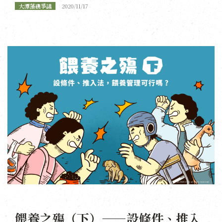
大潭藻礁爭議
2020/11/17
餵養之殤（下）——設條件、推入