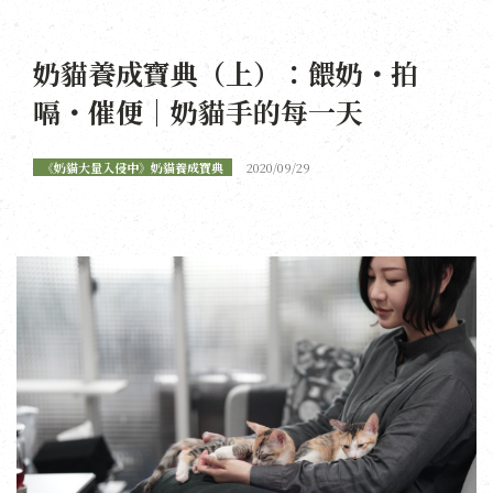
奶貓養成寶典（上）：餵奶・拍
嗝・催便｜奶貓手的每一天
《奶貓大量入侵中》奶貓養成寶典
2020/09/29