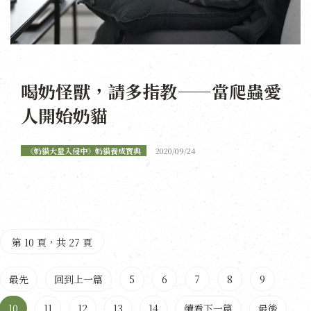
喝奶怪獸，請多指教——當爬蟲愛
人開始奶貓
《奶貓大量入侵中》奶貓養成寶典
2020/09/24
第 10 頁，共 27 頁
最先
回到上一篇
5
6
7
8
9
10
11
12
13
14
續看下一篇
最後