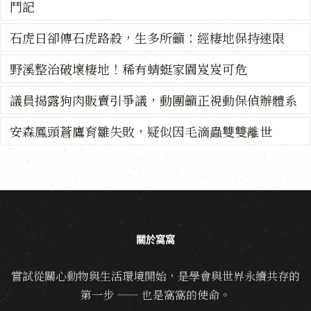
鬥記
石虎日卻傳石虎路殺，生多所籲：經棲地保持速限
野溪整治破壞棲地！稀有蜻蜓家園岌岌可危
議員揭露狗肉販賣引爭議，動團籲正視動保偵辦體系
安森鳳頭蒼鷹育雛失敗，疑似因毛滴蟲雙雙離世
關於窩窩
嘗試從關心動物與生活環境開始，是學會與世界永續共存的
第一步 —— 也是窩窩的使命。