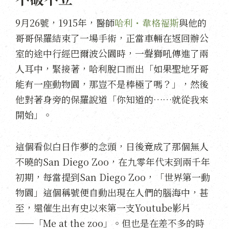
9月26號，1915年，醫師
哈利・韋格福斯
與他的
哥哥保羅結束了一場手術，正當車輛在返回辦公
室的途中行經巴爾波公園時，一聲獅吼傳進了兩
人耳中，緊接著，哈利脫口而出「如果聖地牙哥
能有一座動物園，那豈不是棒極了嗎？」，然後
他對著身旁的保羅說道「你知道的……就從我來
開始」。
這個看似白日作夢的念頭，日後竟成了那個無人
不曉的San Diego Zoo，在九零年代末到兩千年
初期，每當提到San Diego Zoo，「世界第一動
物園」這個稱號便自動出現在人們的腦海中，甚
至，還催生出有史以來第一支Youtube影片
──「Me at the zoo」。但也是在差不多的時