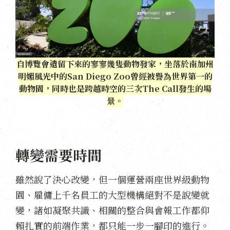
自博覽會遺留下來的寥寥幾隻動物發家，坐落於南加州
明媚風光中的San Diego Zoo曾經被譽為世界第一的
動物園，同時也是跨越時空的三次The Call發生的場
景。
轉變需要時間
雖然說了決心改變，但一個運營兩座世界級動物
園、雇傭上千名員工的大型機構絕對不是說變就
變，諸如凝聚共識、相關的整合與會報工作都仰
賴扎實的前端作業，都只能一步一腳印的進行。