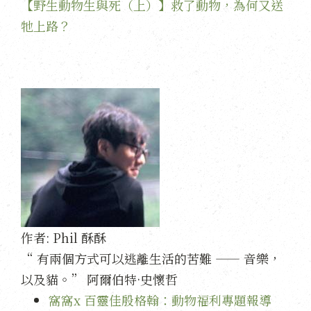
【野生動物生與死（上）】救了動物，為何又送
牠上路？
作者:
Phil 酥酥
“ 有兩個方式可以逃離生活的苦難 —— 音樂，
以及貓。” 阿爾伯特·史懷哲
窩窩x 百靈佳殷格翰：動物福利專題報導