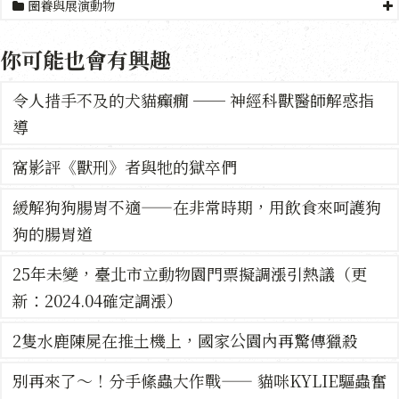
圈養與展演動物
你可能也會有興趣
令人措手不及的犬貓癲癇 ── 神經科獸醫師解惑指
導
窩影評《獸刑》者與牠的獄卒們
緩解狗狗腸胃不適——在非常時期，用飲食來呵護狗
狗的腸胃道
25年未變，臺北市立動物園門票擬調漲引熱議（更
新：2024.04確定調漲）
2隻水鹿陳屍在推土機上，國家公園內再驚傳獵殺
別再來了～！分手絛蟲大作戰—— 貓咪KYLIE驅蟲奮