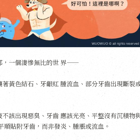
部，一個淒慘無比的世
界——
鑲著黃色結石、牙齦紅
腫流血、部分牙齒出現斷裂
液不該出現惡臭、牙齒
應該光亮、平整沒有沉積物
平順貼附牙齒，而非發炎、腫脹或流血。