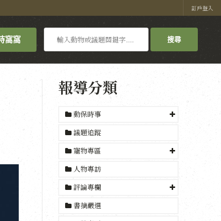
訂戶登入
搜
持窩窩
搜尋
尋
報導分類
動保時事
議題追蹤
寵物專區
人物專訪
評論專欄
書摘嚴選