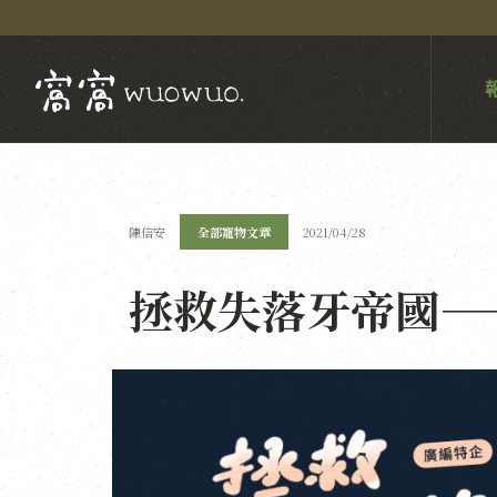
陳信安
全部寵物文章
2021/04/28
拯救失落牙帝國—