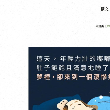
撰文
本篇由【
I