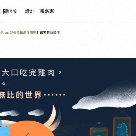
｜陳信安 設計｜郭嘉惠
N-Plus 好好益菌潔牙噴噴
】獨家贊助製作