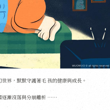
幻世界，默默守護著毛
孩的健康與成長。
國逐漸沒落與分崩離析
⋯⋯