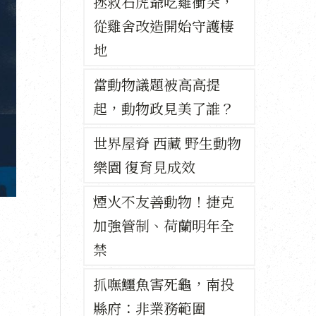
拯救石虎爺吃雞衝突，
從雞舍改造開始守護棲
地
當動物議題被高高提
起，動物政見美了誰？
世界屋脊 西藏 野生動物
樂園 復育見成效
煙火不友善動物！捷克
加強管制、荷蘭明年全
禁
抓嘸鱷魚害死龜，南投
縣府：非業務範圍