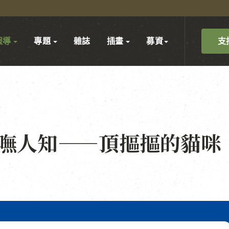
支
報導
專題
雜誌
插畫
募資
事嘸人知——頂摳摳的貓咪