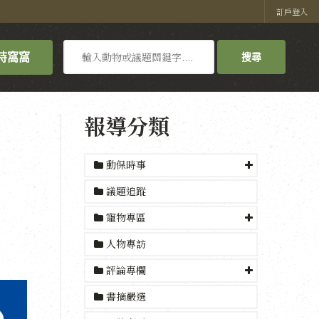
訂戶登入
搜
持窩窩
搜尋
尋
報導分類
動保時事
議題追蹤
寵物專區
人物專訪
評論專欄
書摘嚴選