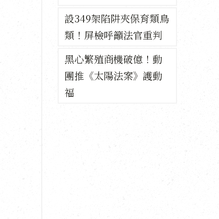
設349架陷阱夾保育類鳥
類！屏檢呼籲法官重判
黑心繁殖商機破億！動
團推《太陽法案》護動
福