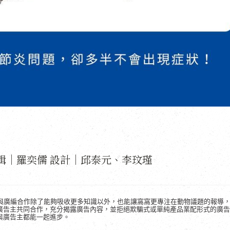
輯｜羅奕儒 設計｜邱泰元、李玟瑾
廣告與廣編合作除了能夠吸收更多知識以外，也能讓窩窩更專注在動物議題的報導
廣告主共同合作，充分揭露廣告內容，並拒絕欺騙式或單純產品業配形式的廣告
與廣告主都能一起進步。