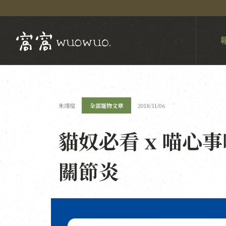
朱翊瑄
全部寵物文章
2018/11/06
貓奴必看 x 喵心
關節炎