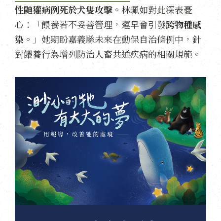
性鼬獾病例死於犬隻攻擊。
林珮如對此深表憂
心：「餵養若不妥善管理，遲早會引發
跨物種感
染
。」她期盼嘉義縣未來在動保自治條例中，針
對餵養行為增列防治人畜共通疾病的相關規範。