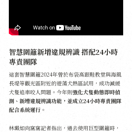
智慧圍籬新增違規辨識 搭配24小時
專責團隊
這套智慧圍籬2024年曾於布袋高跟鞋教堂與海風
長堤等觀光區附近的遊蕩犬熱區試用，成功減緩
犬隻追車咬人問題。今年則
強化犬隻動態即時偵
測、新增違規辨識功能，並成立24小時專責團隊
配合系統運行。
林珮如向窩窩記者指出，過去使用巨型圍籬時，