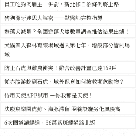
員工吃狗肉雇主一併罰，新北修自治條例將上路
狗狗潔牙迷思大解密——獸醫師完整指導
遊蕩犬減量？全國遊蕩犬隻數量調查推估結果出爐！
犬貓禁入森林育樂場域邁入第七年，增設部分管制場
域
防止石虎與雞農衝突！雞舍改善計畫已達169戶
從赤腹游蛇到石虎，域外保育如何搶救瀕危動物？
待用天使APP試用 －你我都是天使！
法廢棄樂園虎鯨、海豚滯留 圈養設施劣化風險高
6次國道讓蝶道，36萬紫斑蝶過路北返