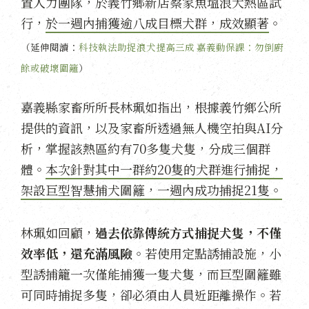
置人力團隊，於義竹鄉新店蔡家魚塭浪犬熱區試
行，
於一週內捕獲逾八成目標犬群，成效顯著
。
（延伸閱讀：
科技執法助捉浪犬提高三成 嘉義動保課：勿倒廚
餘或破壞圍籬
）
嘉義縣家畜所所長林珮如指出，根據義竹鄉公所
提供的資訊，以及家畜所透過無人機空拍與AI分
析，掌握該熱區約有70多隻犬隻，分成三個群
體。
本次針對其中一群約20隻的犬群進行捕捉，
架設巨型智慧捕犬圍籬，一週內成功捕捉21隻。
林珮如回顧，
過去依靠傳統方式捕捉犬隻，不僅
效率低，還充滿風險
。若使用定點誘捕設施，小
型誘捕籠一次僅能捕獲一隻犬隻，而巨型圍籬雖
可同時捕捉多隻，卻必須由人員近距離操作。若