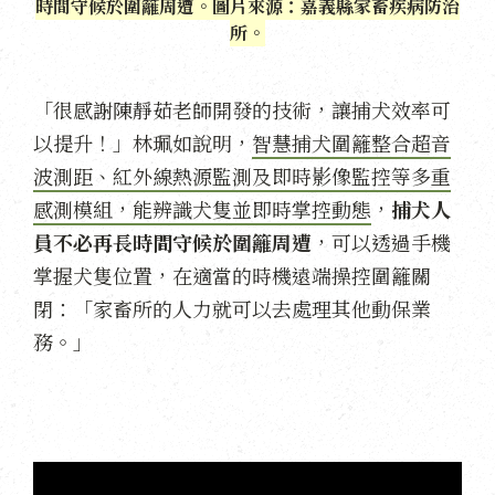
時間守候於圍籬周遭。圖片來源：嘉義縣家畜疾病防治
所。
「很感謝陳靜茹老師開發的技術，讓捕犬效率可
以提升！」林珮如說明，
智慧捕犬圍籬整合超音
波測距、紅外線熱源監測及即時影像監控等多重
感測模組，能辨識犬隻並即時掌控動態
，
捕犬人
員不必再長時間守候於圍籬周遭
，可以透過手機
掌握犬隻位置，在適當的時機遠端操控圍籬關
閉：「家畜所的人力就可以去處理其他動保業
務。」