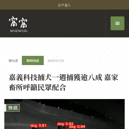
訂戶登入
陳怡潔
即時快訊
2025/07/29
嘉義科技捕犬一週捕獲逾八成 嘉家
畜所呼籲民眾配合