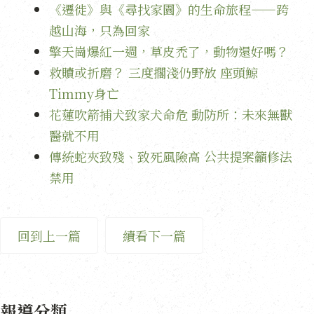
《遷徙》與《尋找家園》的生命旅程——跨
越山海，只為回家
擎天崗爆紅一週，草皮禿了，動物還好嗎？
救贖或折磨？ 三度擱淺仍野放 座頭鯨
Timmy身亡
花蓮吹箭捕犬致家犬命危 動防所：未來無獸
醫就不用
傳統蛇夾致殘、致死風險高 公共提案籲修法
禁用
回到上一篇
續看下一篇
報導分類