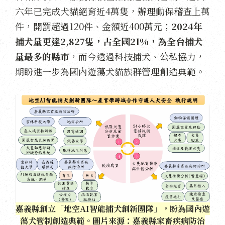
六年已完成犬貓絕育近4萬隻，辦理動保稽查上萬
件，開罰超過120件、金額近400萬元；
2024年
捕犬量更達2,827隻，占全國21%，為全台捕犬
量最多的縣市
，而今透過科技捕犬、公私協力，
期盼進一步為國內遊蕩犬貓族群管理創造典範。
嘉義縣創立「地空AI智能捕犬創新團隊」，盼為國內遊
蕩犬管制創造典範。圖片來源：嘉義縣家畜疾病防治