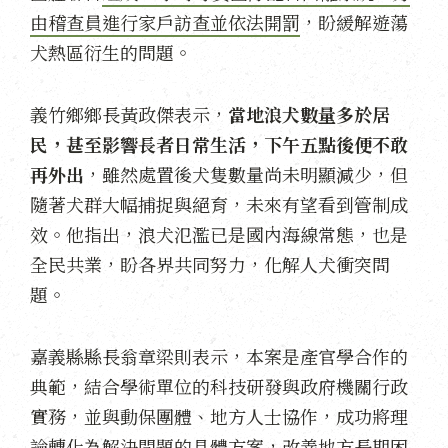
由稽查員進行家戶訪查並依法開罰
，盼緩解遊蕩
犬熱區衍生的問題。
義竹鄉鄉長黃政傑表示，
當地浪犬數量多於居
民，甚至影響長者日常生活，下午五點後便不敢
再外出
，雖然處置後犬隻數量尚未明顯減少，但
隨著犬群大幅捕捉與絕育，未來有望看到管制成
效。他指出，浪犬氾濫已是國內海線常態，也是
全民共業，盼各界共同努力，化解人犬衝突問
題。
嘉義縣縣長翁章梁則表示，本案是產官學合作的
典範，結合學術單位的科技研發與政府機關行政
實務，並與動保團體、地方人士協作，成功將理
論轉化為解決問題的具體方案，改善地方長期困