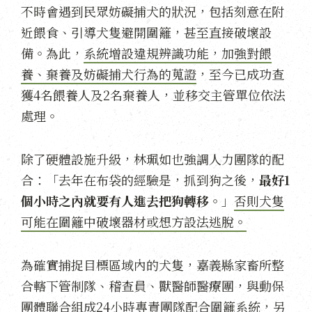
不時會遇到民眾妨礙捕犬的狀況，包括刻意在附
近餵食、引導犬隻避開圍籬，甚至直接破壞設
備。為此，
系統增設違規辨識功能，加強對餵
養、棄養及妨礙捕犬行為的蒐證
，至今已成功查
獲4名餵養人及2名棄養人，並移交主管單位依法
處理。
除了硬體設施升級，林珮如也強調人力團隊的配
合：「去年在布袋的經驗是，抓到狗之後，
最好1
個小時之內就要有人進去把狗轉移
。」
否則犬隻
可能在圍籬中破壞器材或想方設法逃脫。
為確實捕捉目標區域內的犬隻，嘉義縣家畜所整
合轄下管制隊、稽查員、獸醫師醫療團，與動保
團體聯合
組成24小時專責團隊配合圍籬系統，另