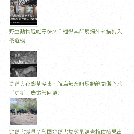
野生動物還能等多久？適得其所展揭外來貓狗入
侵危機
遊蕩犬夜襲草鴞巢，親鳥無奈叼屍體離開傷心地
（更新：農業部回覆）
遊蕩犬減量？全國遊蕩犬隻數量調查推估結果出