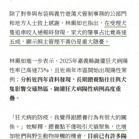
除了對參與布袋與義竹遊蕩犬管制事務的公部門
和地方人士致上感謝，林珮如也指出，
在受理犬
隻追車咬人通報時發現，家犬的肇事占比竟高達
五成，顯示飼主管理不善仍是重大隱憂。
林珮如進一步表示，2025年嘉義縣鼬獾狂犬病陽
性率已高達75%，且近兩年市區開始出現陽性案
例；
分析近四年資料發現，長期餵養點往往與犬
隻影響交通熱區、鼬獾狂犬病陽性病例高度重
疊。
「狂犬病的防疫，我覺得跟餵養行為有很大的關
係。」她解釋，
餵養點不僅吸引犬貓聚集，也增
加牠們與野生動物接觸的機會
，
目前已有許多陽