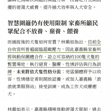
擾的遊蕩犬威脅，提升捕犬效率與人犬安全。
智慧圍籬仍有使用限制 家畜所籲民
眾配合不放養、棄養、餵養
而捕捉後的犬隻如何安置？林珮如指出，
目前全
台收容所普遍面臨超載壓力，因此嘉義縣家畜所
將與動保團體合作，設立可容納約100隻犬隻的
暫置場地，執行絕育、醫療、性情評估與行為訓
練
，
未來將依犬隻性格分流
：兇猛個體將予以收
容，性情穩定者則開放認養，或加入嘉義縣「浪
浪就業服務站」接受訓練，成為工作犬或療癒
犬。
林珮如表示，嘉義縣積極推動遊蕩犬管制，過去