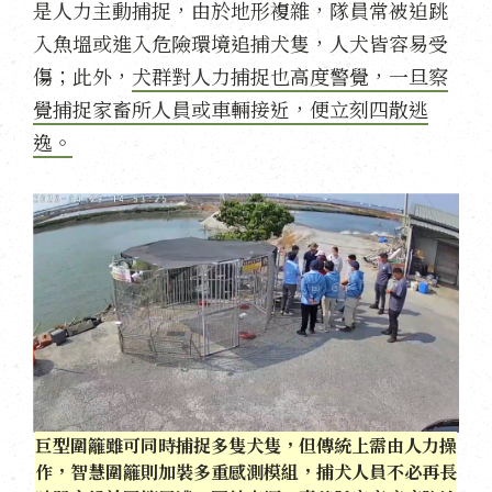
是人力主動捕捉，由於地形複雜，隊員常被迫跳
入魚塭或進入危險環境追捕犬隻，人犬皆容易受
傷；此外，
犬群對人力捕捉也高度警覺，一旦察
覺捕捉家畜所人員或車輛接近，便立刻四散逃
逸。
巨型圍籬雖可同時捕捉多隻犬隻，但傳統上需由人力操
作，智慧圍籬則加裝多重感測模組，捕犬人員不必再長