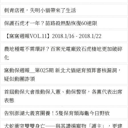
刺青店裡，失明小貓帶來了生活
保護石虎才一年？苗路殺熱點恢復60速限
【窩窩週報VOL.11】2018.1/16 - 2018.1/22
農地種電不需環評？百案光電廠致石虎棲地更加破碎
化
窩動保週報＿第025期 新北犬貓絕育預算審核漏洞，
疑似動團詐領
首屆動保大會推動保入憲、動保警察，各黨代表出席
表態
告別澎湖大義宮圈養！5隻保育類海龜今日野放
犬蛇衝突雙雙身亡——與其讚揚寵物「護主」，更建