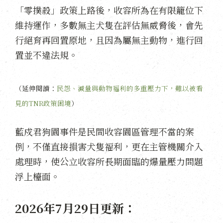
「零撲殺」政策上路後，收容所為在有限籠位下
維持運作，多數無主犬隻在評估無威脅後，會先
行絕育再回置原地，且因為屬無主動物，進行回
置並不違法規。
（延伸閱讀：
民怨、減量與動物福利的多重壓力下，難以被看
見的TNR政策困境
）
藍戍君狗園事件是民間收容園區管理不當的案
例，不僅直接損害犬隻福利，更在主管機關介入
處理時，使公立收容所長期面臨的爆量壓力問題
浮上檯面。
2026年7月29日更新：