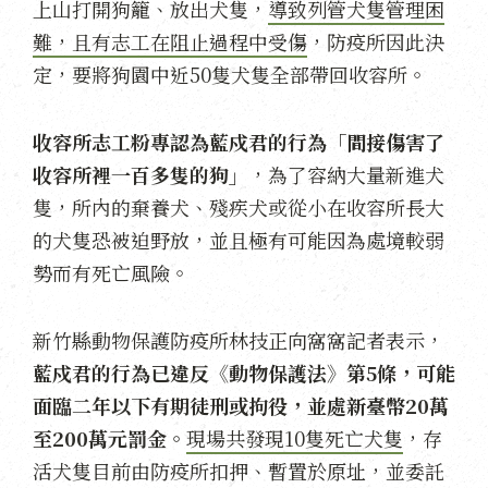
上山打開狗籠、放出犬隻，
導致列管犬隻管理困
難，且有志工在阻止過程中受傷
，防疫所因此決
定，要將狗園中近50隻犬隻全部帶回收容所。
收容所志工粉專認為藍戍君的行為「間接傷害了
收容所裡一百多隻的狗」
，為了容納大量新進犬
隻，所內的棄養犬、殘疾犬或從小在收容所長大
的犬隻恐被迫野放，並且極有可能因為處境較弱
勢而有死亡風險。
新竹縣動物保護防疫所林技正向窩窩記者表示，
藍戍君的行為已違反《動物保護法》第5條，可能
面臨二年以下有期徒刑或拘役，並處新臺幣20萬
至200萬元罰金。
現場共發現10隻死亡犬隻
，存
活犬隻目前由防疫所扣押、暫置於原址，並委託