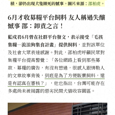
積，卻仍出現犬隻餓死的憾事。圖片來源：
邵柏虎
。
6月才收募糧平台飼料 友人稱過失釀
憾事 邵：卸責之言！
藍戍君6月曾在社群平台發文，表示接受「毛孩
集糧—流浪狗集食計畫」提供飼料
，並對該單位
及社會大眾表達感謝。對此，邵柏虎呼籲民眾對
集糧平台提高警覺：「各位網路上看到那些募
款、募糧的廣告，有沒有想過，很感人跟情勒人
的文章故事背後，
到底是為了方便販賣飼料，還
是有認真在審核？
」，他也指出，台灣可能存在
多處尚未被揭露的惡劣民間犬貓收容園區。