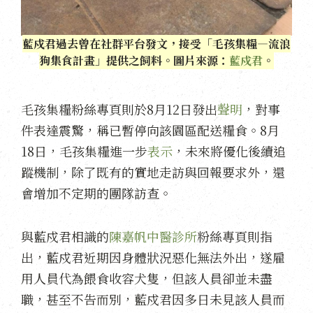
藍戍君過去曾在社群平台發文，接受「毛孩集糧—流浪
狗集食計畫」提供之飼料。圖片來源：
藍戍君
。
毛孩集糧粉絲專頁則於8月12日發出
聲明
，對事
件表達震驚，稱已暫停向該園區配送糧食。8月
18日，毛孩集糧進一步
表示
，未來將優化後續追
蹤機制，除了既有的實地走訪與回報要求外，還
會增加不定期的團隊訪查。
與藍戍君相識的
陳嘉帆中醫診所
粉絲專頁則指
出，藍戍君近期因身體狀況惡化無法外出，遂雇
用人員代為餵食收容犬隻，但該人員卻並未盡
職，甚至不告而別，藍戍君因多日未見該人員而