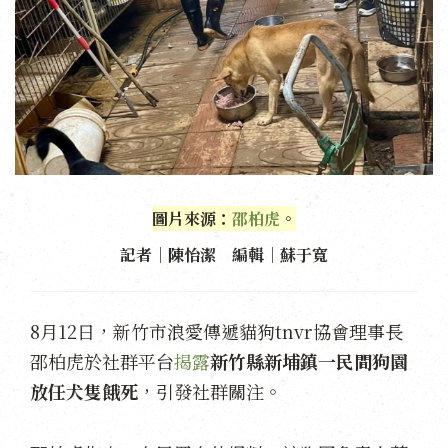
圖片來源：
邵柏虎
。
記者｜陳怡潔 編輯｜蘇于寬
8月12日，新竹市浪愛傳遞貓狗tnvr協會理事長
邵柏虎於社群平台
揭露
新竹縣新埔鎮一民間狗園
放任犬隻餓死
，引發社群關注。