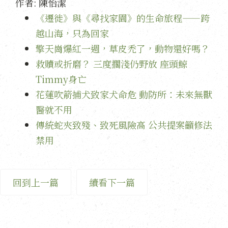
作者:
陳怡潔
《遷徙》與《尋找家園》的生命旅程——跨
越山海，只為回家
擎天崗爆紅一週，草皮禿了，動物還好嗎？
救贖或折磨？ 三度擱淺仍野放 座頭鯨
Timmy身亡
花蓮吹箭捕犬致家犬命危 動防所：未來無獸
醫就不用
傳統蛇夾致殘、致死風險高 公共提案籲修法
禁用
回到上一篇
續看下一篇