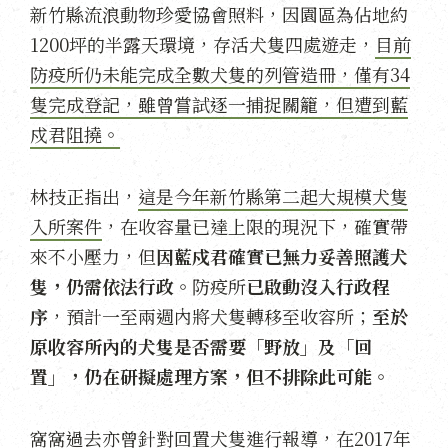
新竹縣流浪動物珍愛協會照料，因園區為佔地約
1200坪的半露天環境，存活犬隻四處遊走，
目前
防疫所仍未能完成全數犬隻的列管造冊，僅有34
隻完成登記，雖曾嘗試逐一捕捉關籠，但遭到藍
戍君阻撓。
林技正指出，
這是今年新竹縣第二起大規模犬隻
入所案件
，在收容量已達上限的現況下，確實帶
來不小壓力，但
因藍戍君確實已無力妥善照護犬
隻，仍需依法行政。
防疫所
已啟動沒入行政程
序
，預計一至兩週內將犬隻轉移至收容所；
至於
原收容所內的犬隻是否需要「野放」及「回
置」，仍在研擬處理方案，但不排除此可能。
窩窩過去亦曾針對回置犬隻進行報導，在2017年