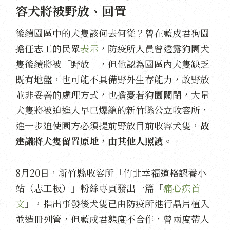
容犬將被野放、回置
後續園區中的犬隻該何去何從？曾在藍戍君狗園
擔任志工的民眾
表示
，防疫所人員曾透露狗園犬
隻後續將被「野放」，但他認為園區內犬隻缺乏
既有地盤，也可能不具備野外生存能力，故野放
並非妥善的處理方式，也擔憂若狗園關閉，大量
犬隻將被迫進入早已爆籠的新竹縣公立收容所，
進一步迫使園方必須提前野放目前收容犬隻，
故
建議將犬隻留置原地，由其他人照護
。
8月20日，新竹縣收容所「竹北幸福道格認養小
站（志工板）」粉絲專頁發出一篇「
痛心疾首
文
」，指出事發後犬隻已由防疫所進行晶片植入
並造冊列管，但藍戍君態度不合作，曾兩度帶人