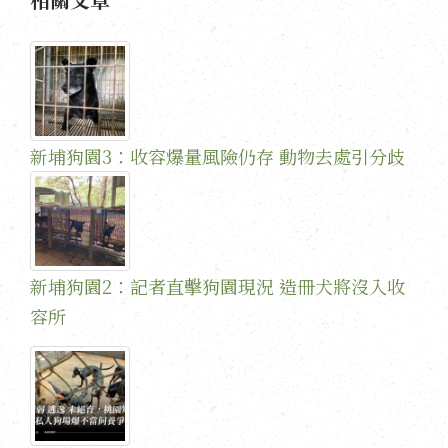
新埔狗園3：收容爆量風險仍存 動物去處引分歧
新埔狗園2：記者直擊狗園現況 造冊犬將沒入收
容所