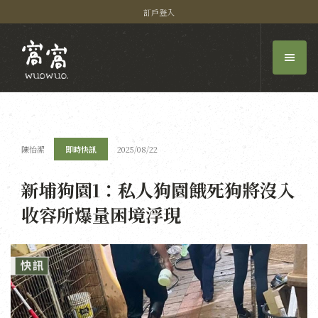
訂戶登入
陳怡潔
即時快訊
2025/08/22
新埔狗園1：私人狗園餓死狗將沒入
收容所爆量困境浮現