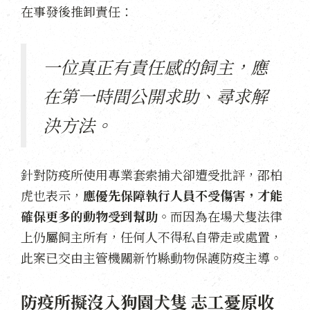
在事發後推卸責任：
一位真正有責任感的飼主，應
在第一時間公開求助、尋求解
決方法。
針對防疫所使用專業套索捕犬卻遭受批評，邵柏
虎也表示，
應優先保障執行人員不受傷害
，才能
確保更多的動物受到幫助
。而因為在場犬隻法律
上仍屬飼主所有，任何人不得私自帶走或處置，
此案已交由主管機關新竹縣動物保護防疫主導。
防疫所擬沒入狗園犬隻 志工憂原收