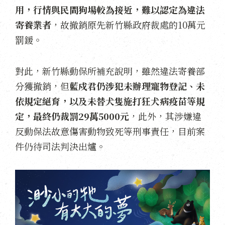
用，行情與民間狗場較為接近，難以認定為違法
寄養業者
，故撤銷原先新竹縣政府裁處的10萬元
罰鍰。
對此，新竹縣動保所補充說明，雖然違法寄養部
分獲撤銷，但
藍戍君仍涉犯未辦理寵物登記、未
依規定絕育，以及未替犬隻施打狂犬病疫苗等規
定，最終仍裁罰29萬5000元
，此外，其涉嫌違
反動保法故意傷害動物致死等刑事責任，目前案
件仍待司法判決出爐。