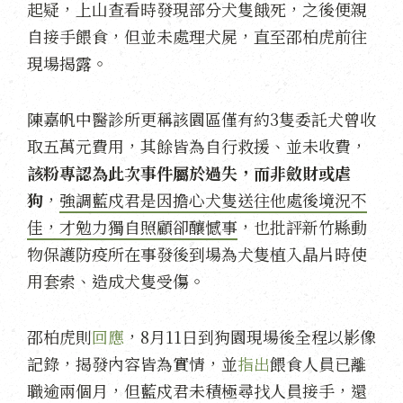
起疑，上山查看時發現部分犬隻餓死，之後便親
自接手餵食，但並未處理犬屍，直至邵柏虎前往
現場揭露。
陳嘉帆中醫診所更稱該園區僅有約3隻委託犬曾收
取五萬元費用，其餘皆為自行救援、並未收費，
該粉專認為此次事件屬於過失，而非斂財或虐
狗
，
強調藍戍君是因擔心犬隻送往他處後境況不
佳，才勉力獨自照顧卻釀憾事
，也批評新竹縣動
物保護防疫所在事發後到場為犬隻植入晶片時使
用套索、造成犬隻受傷。
邵柏虎則
回應
，8月11日到狗園現場後全程以影像
記錄，揭發內容皆為實情，並
指出
餵食人員已離
職逾兩個月，但藍戍君未積極尋找人員接手，還