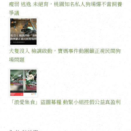
瘦弱 逃逸 未絕育，桃園知名私人狗場爆不當飼養
爭議
犬隻沒入 檢調啟動，寶媽事件動團籲正視民間狗
場問題
「浪愛集食」盜圖募糧 動緊小組控假公益真盈利