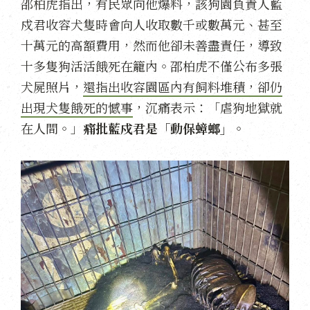
邵柏虎指出，有民眾向他爆料，該狗園負責人藍
戍君收容犬隻時會向人收取數千或數萬元、甚至
十萬元的高額費用，然而他卻未善盡責任，導致
十多隻狗活活餓死在籠內。邵柏虎不僅公布多張
犬屍照片，
還指出收容園區內有飼料堆積，卻仍
出現犬隻餓死的憾事
，沉痛表示：「虐狗地獄就
在人間。」
痛批藍戍君是「動保蟑螂」
。