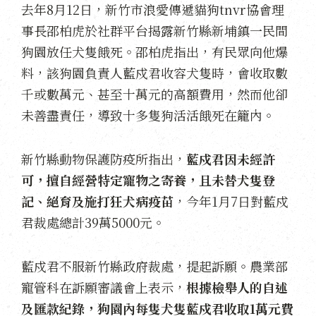
去年8月12日，新竹市浪愛傳遞貓狗tnvr協會理
事長邵柏虎於社群平台揭露新竹縣新埔鎮一民間
狗園放任犬隻餓死。邵柏虎指出，有民眾向他爆
料，該狗園負責人藍戍君收容犬隻時，會收取數
千或數萬元、甚至十萬元的高額費用，然而他卻
未善盡責任，導致十多隻狗活活餓死在籠內。
新竹縣動物保護防疫所指出，
藍戍君因未經許
可，擅自經營特定寵物之寄養，且未替犬隻登
記、絕育及施打狂犬病疫苗
，今年1月7日對藍戍
君裁處總計39萬5000元。
藍戍君不服新竹縣政府裁處，提起訴願。農業部
寵管科在訴願審議會上表示，
根據檢舉人的自述
及匯款紀錄，狗園內每隻犬隻藍戍君收取1萬元費