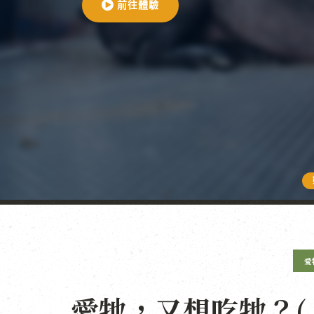
前往體驗
愛
愛牠，又想吃牠？(