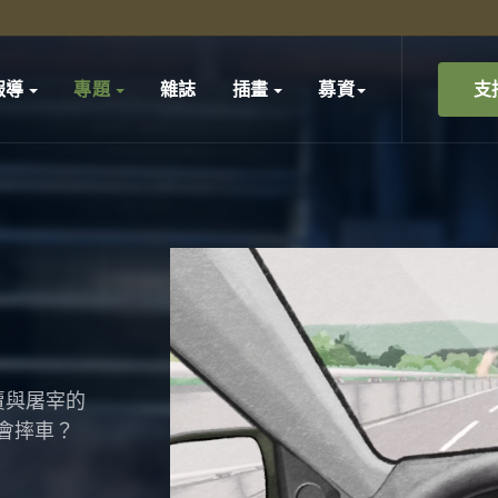
支
報導
專題
雜誌
插畫
募資
賣與屠宰的
會摔車？