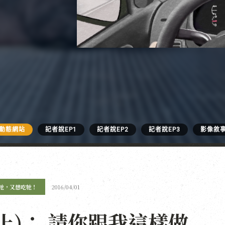
動態網站
記者說EP1
記者說EP2
記者說EP3
影像敘
牠，又想吃牠！
2016/04/01
上)： 請你跟我這樣做