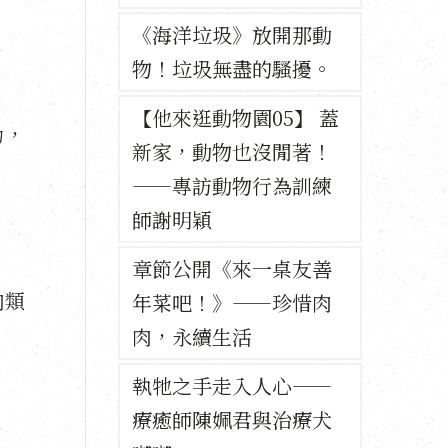
《海洋垃圾》放開那動
物！垃圾無盡的騷擾。
【他來逛動物園05】 蓋
力，
新家，動物也沒閒著！
——專訪動物行為訓練
師謝明穎
章節公開《來一桌友善
肉類
年菜吧！》——珍惜肉
肉，永續生活
執牠之手走入人心——
療癒師陳姵君與治療犬