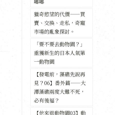
嘟嘟
獵奇慾望的代價——買
賣、交換、走私，奇寵
市場的亂象探討。
「要不要去動物園？」
重獲新生的日本人氣第
一動物園
【發電前，藻礁先說再
見？06】番外篇——大
潭藻礁兩度大難不死，
必有後福？
【他來逛動物園03】動