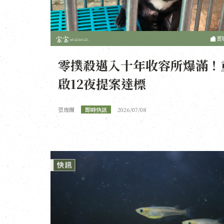
即
零撲殺邁入十年收容所爆滿！
啟12夜提案達標
張珈爾
即時快訊
2026/07/08