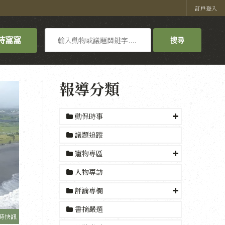
訂戶登入
搜
持窩窩
搜尋
尋
報導分類
動保時事
議題追蹤
寵物專區
人物專訪
評論專欄
書摘嚴選
時快訊