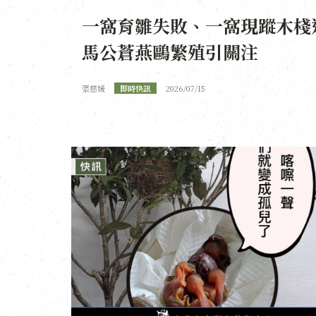
一窩育雛失敗、一窩現蹤木棧
馬公蒼燕鷗繁殖引關注
張慈媛
即時快訊
2026/07/15