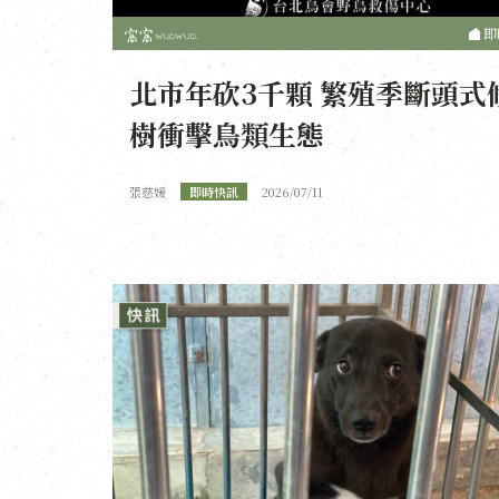
即
北市年砍3千顆 繁殖季斷頭式
樹衝擊鳥類生態
張慈媛
即時快訊
2026/07/11