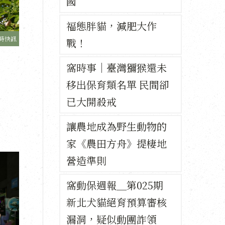
國
福態胖貓，減肥大作
時快訊
戰！
窩時事｜臺灣獼猴還未
移出保育類名單 民間卻
已大開殺戒
讓農地成為野生動物的
家《農田方舟》提棲地
營造準則
窩動保週報＿第025期
新北犬貓絕育預算審核
漏洞，疑似動團詐領