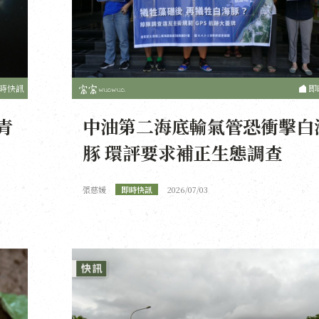
時快訊
即
青
中油第二海底輸氣管恐衝擊白
豚 環評要求補正生態調查
張慈媛
即時快訊
2026/07/03