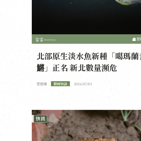
即
北部原生淡水魚新種「噶瑪蘭
鱂」正名 新北數量瀕危
張慈媛
即時快訊
2026/07/03