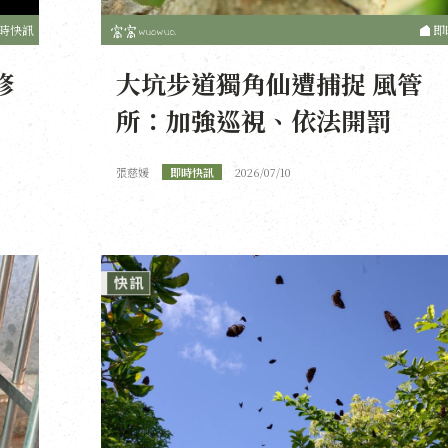
時快訊
即
修
大坑步道獨角仙遭捕捉 風管
所：加強巡視、依法開罰
張慈媛
即時快訊
2026/07/10