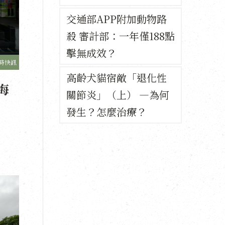
交通部APP附加動物路
殺 審計部：一年僅188點
擊無成效？
時快訊
高齡犬貓宿敵「退化性
海
關節炎」（上） —為何
發生？怎麼治療？