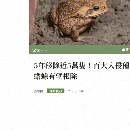
即
5年移除近5萬隻！百大入侵種
蟾蜍有望根除
張珈爾
即時快訊
2026/07/01