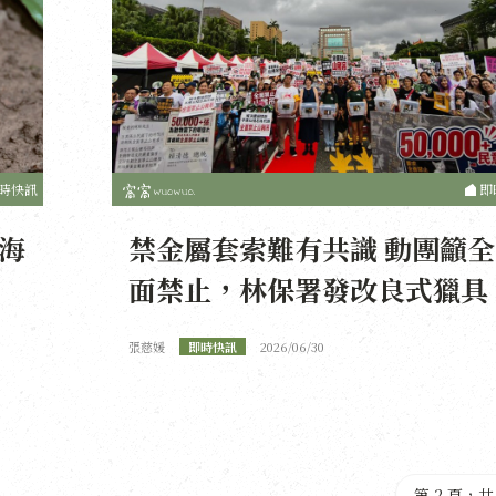
時快訊
即
海
禁金屬套索難有共識 動團籲全
面禁止，林保署發改良式獵具
張慈媛
即時快訊
2026/06/30
第 2 頁，共 