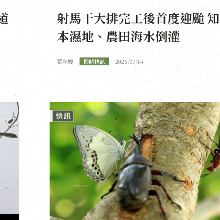
道
射馬干大排完工後首度迎颱 知
本濕地、農田海水倒灌
張慈媛
即時快訊
2026/07/14