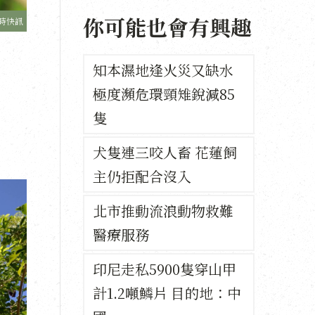
你可能也會有興趣
時快訊
知本濕地逢火災又缺水
極度瀕危環頸雉銳減85
隻
犬隻連三咬人畜 花蓮飼
主仍拒配合沒入
北市推動流浪動物救難
醫療服務
印尼走私5900隻穿山甲
計1.2噸鱗片 目的地：中