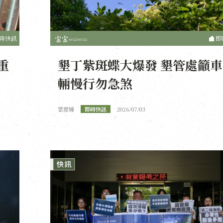
時快訊
即
重
墾丁紫斑蝶大爆發 墾管處籲車
輛慢行勿急煞
張慈媛
即時快訊
2026/07/03