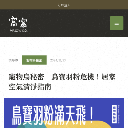
訂戶登入
洪郁婷
寵物鳥秘密
2024/11/13
寵物鳥秘密｜鳥寶羽粉危機！居家
空氣清淨指南