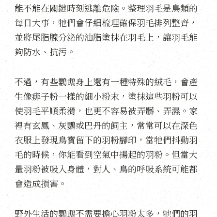
能不能在關鍵時刻逃離危險。整理羽毛是鳥類的
每日大事，牠們會仔細梳理確保羽毛排列整齊，
並將尾脂腺分泌的油脂塗抹在羽毛上，讓羽毛能
夠防水、抗污。
不過，有些鸚鵡身上還有一種特殊的絨毛，會產
生像痱子粉一樣的細小粉末，塗抹這些羽粉可以
使羽毛平順柔滑，也更不容易被弄髒、弄濕。家
裡有玄鳳、灰鸚或巴丹的飼主，常常可以在深色
衣服上發現鳥寶留下的羽粉腳印，當牠們抖動羽
毛的時候，你能看到空氣中揚起的羽粉。但當大
量羽粉被吸入身體，對人、鳥的呼吸系統可能都
會造成損害。
野外生活的鸚鵡不需要擔心羽粉太多，牠們的羽