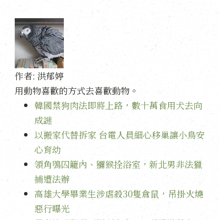
作者:
洪郁婷
用動物喜歡的方式去喜歡動物。
韓國禁狗肉法即將上路，數十萬食用犬去向
成謎
以搬家代替拆家 台電人員細心移巢讓小鳥安
心育幼
領角鴞囚籠內、獼猴拴浴室，新北男非法獵
捕遭法辦
高雄大學畢業生涉虐殺30隻倉鼠，吊掛火燒
惡行曝光