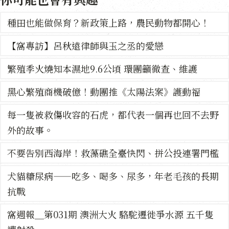
種田也能做保育？新政策上路，農民動物都開心！
【窩專訪】呂秋遠律師與玉之丞的愛戀
繁殖季火燒知本濕地9.6公頃 環團籲徹查、維護
黑心繁殖商機破億！動團推《太陽法案》護動福
每一隻被救傷收容的石虎，都代表一個再也回不去野
外的故事。
不要告別西海岸！救藻礁全臺快閃、拼公投連署門檻
犬貓糖尿病——吃多、喝多、尿多，年老毛孩的長期
抗戰
窩週報＿第031期 澳洲大火 駱駝遷徙爭水源 五千隻