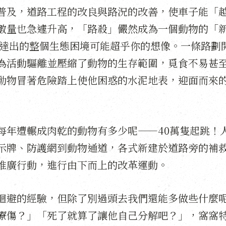
普及，道路工程的改良與路況的改善，使車子能「
數量也急遽升高，「路殺」儼然成為一個動物的「
傳達出的整個生態困境可能超乎你的想像。一條路劃
為活動驅離並壓縮了動物的生存範圍，覓食不易甚
動物冒著危險踏上使他困惑的水泥地表，迎面而來
每年遭輾成肉乾的動物有多少呢——40萬隻起跳！
示牌、防護網到動物通道，各式新建於道路旁的補
推廣行動，進行由下而上的改革運動。
迴避的經驗，但除了別過頭去我們還能多做些什麼
療傷？」「死了就算了讓他自己分解吧？」，窩窩