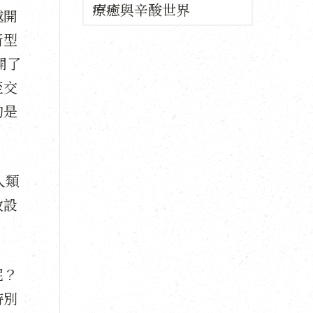
療癒與辛酸世界
越開
新型
開了
至交
的是
人類
救設
呢？
特別