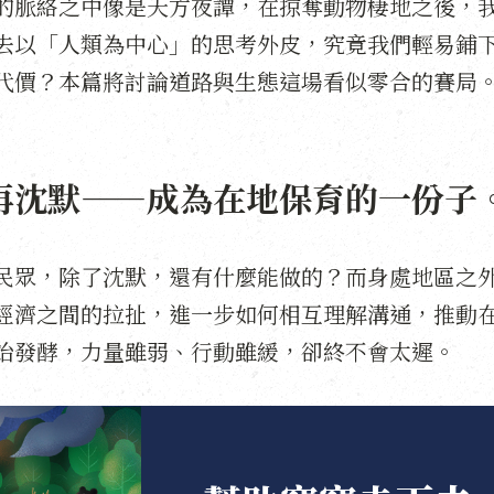
的脈絡之中像是天方夜譚，在掠奪動物棲地之後，
去以「人類為中心」的思考外皮，究竟我們輕易鋪
代價？本篇將討論道路與生態這場看似零合的賽局
再沈默——成為在地保育的一份子
民眾，除了沈默，還有什麼能做的？而身處地區之
經濟之間的拉扯，進一步如何相互理解溝通，推動
始發酵，力量雖弱、行動雖緩，卻終不會太遲。