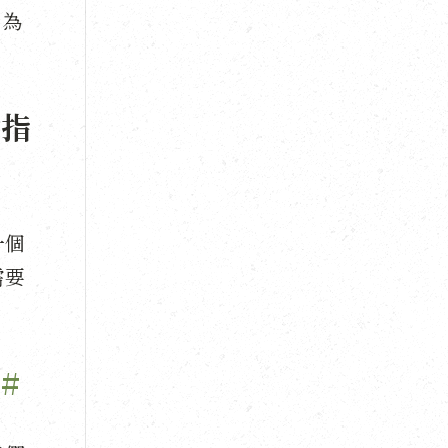
。為
？
動指
一個
需要
。
#