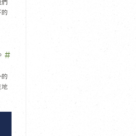
我們
下的
。
。
#
外的
在地