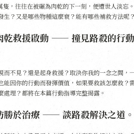
0萬隻，往往在被碾為肉乾的下一刻，便遭世人淡忘
發生？又是哪些物種這麼衰？能有哪些補救方法呢
乾救援啟動 —— 撞見路殺的行
視而不見？還是起身救援？取決你我的一念之間，
也能因你的行動而發揮價值，如果要救該怎麼救？
麼處理？都將在本篇行動指導完整揭露。
勝於治療 —— 談路殺解決之道