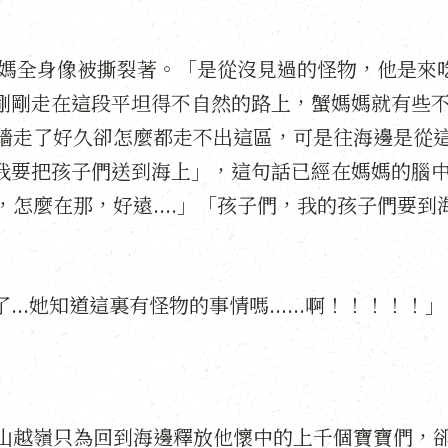
蟹媽媽全身像被撕裂著。「是從沒見過的怪物，他是來
，剛剛走在這段平坦得不自然的路上，蟹媽媽就有些
牆走了好久卻怎麼都走不出這區，可是往海邊是從
「我要把孩子們送到海上」，這句話已經在媽媽的腦
怎麼在那，好遠....」「孩子們，我的孩子們要到
..她知道這裏有怪物的事情嗎......啊！！！！！」
山越嶺只為回到海邊釋放他懷中的上千個寶寶們，