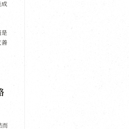
能成
而是
友善
路
然而