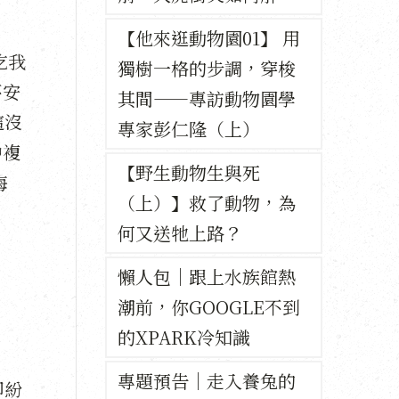
【他來逛動物園01】 用
吃我
獨樹一格的步調，穿梭
不安
其間——專訪動物園學
這沒
專家彭仁隆（上）
中複
【野生動物生與死
海
（上）】救了動物，為
何又送牠上路？
懶人包｜跟上水族館熱
潮前，你GOOGLE不到
的XPARK冷知識
專題預告｜走入養兔的
卻紛