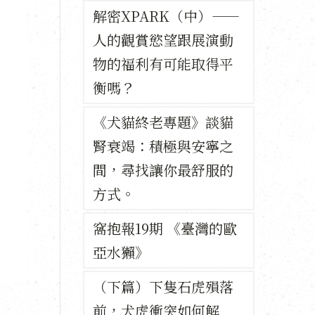
解密XPARK（中）——
人的觀賞慾望跟展演動
物的福利有可能取得平
衡嗎？
《犬貓終老專題》談貓
腎衰竭：積極與安寧之
間，尋找讓你最舒服的
方式。
窩抱報19期 《臺灣的歐
亞水獺》
（下篇）下隻石虎殞落
前，犬虎衝突如何解