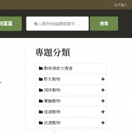
訂戶登入
搜
持窩窩
搜尋
尋
專題分類
動保捐款大搜查
─
野生動物
同伴動物
實驗動物
經濟動物
流浪動物