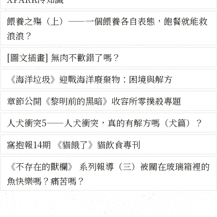
餵養之殤（上）——一個餵養各自表態，飽餐就能救
浪浪？
[圖文插畫] 無肉不歡錯了嗎？
《海洋垃圾》迎戰海洋廢棄物：困境與解方
章節公開《黎明前的黑暗》收容所零撲殺專題
人犬衝突5——人犬衝突，真的有解方嗎（犬篇）？
窩抱報14期 《貓餓了》貓飲食專刊
《不存在的獸欄》 系列報導（三）被關在玻璃箱裡的
魚快樂嗎？痛苦嗎？