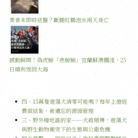
業者未即時送醫？斷腿紅鶴泡水兩天身亡
感動瞬間！偽虎鯨「亮鯨鯨」宜蘭蘇澳擱淺，25
日順利返回大海
四、15萬隻遊蕩犬清零可能嗎？每年上億經
費做結紮，被遺忘的源頭管理
三、野外棲地誰的家──犬殺頻傳，遊蕩犬
與野生動物衝突下的生態與公衛危機