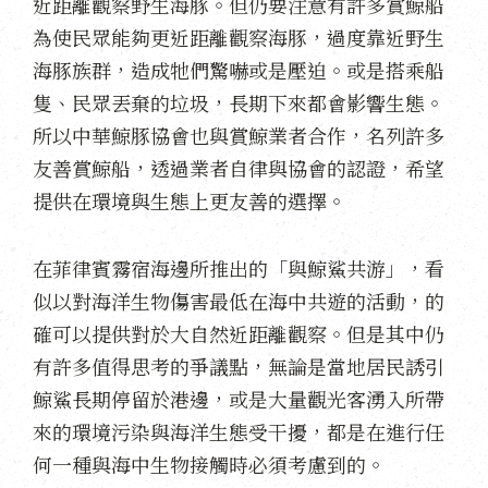
近距離觀察野生海豚。但仍要注意有許多賞鯨船
為使民眾能夠更近距離觀察海豚，過度靠近野生
海豚族群，造成牠們驚嚇或是壓迫。或是搭乘船
隻、民眾丟棄的垃圾，長期下來都會影響生態。
所以中華鯨豚協會也與賞鯨業者合作，名列許多
友善賞鯨船，透過業者自律與協會的認證，希望
提供在環境與生態上更友善的選擇。
在菲律賓霧宿海邊所推出的「與鯨鯊共游」，看
似以對海洋生物傷害最低在海中共遊的活動，的
確可以提供對於大自然近距離觀察。但是其中仍
有許多值得思考的爭議點，無論是當地居民誘引
鯨鯊長期停留於港邊，或是大量觀光客湧入所帶
來的環境污染與海洋生態受干擾，都是在進行任
何一種與海中生物接觸時必須考慮到的。