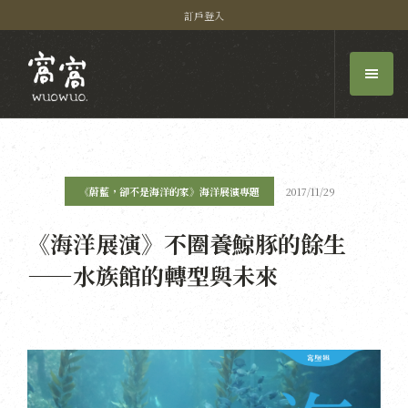
訂戶登入
《蔚藍，卻不是海洋的家》海洋展演專題
2017/11/29
《海洋展演》不圈養鯨豚的餘生
——水族館的轉型與未來