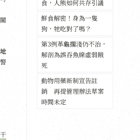
食，人熊如何共存引議
鮮食解密！身為一隻
關
狗，牠吃對了嗎？
第3例革龜擱淺仍不治，
地
解剖為誤吞魚線虛弱餓
警
死
動物用藥新制宣告註
銷 再提管理辦法草案
時間未定
干