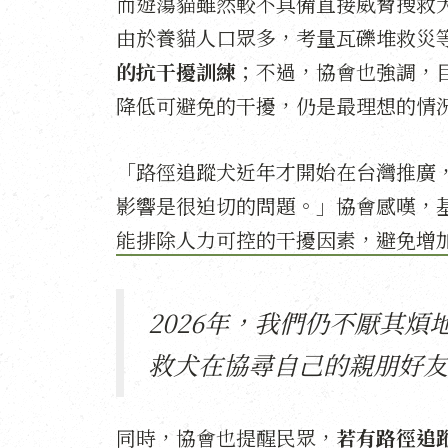
而遊蕩貓雖然較不具備直接威脅搜救
由於養貓人口眾多，考量瓦礫堆救災
的抗干擾訓練
；不過，協會也強調，
降低可避免的干擾，仍是最理想的情
「路徑追蹤犬近年才開始在台灣推廣
影響是很迫切的問題。」協會感嘆，
能排除人力可控的干擾因素，避免增
2026年，我們仍不厭其
救犬在協尋自己的親朋好友
同時，協會也提醒民眾，
若有路徑追