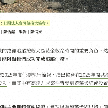
：
社團法人台灣偵搜犬協會
。
｜陳怡潔 編輯｜陳信安
練的路徑追蹤搜救犬是黃金救命時間的重要角色。然
可能阻礙牠們成功完成追蹤任務。
2025年度任務執行簡報，指出協會在
2025年間共
天次
，而其中有
高達九成案件皆受到遊蕩犬貓或設置
務時
主要仰賴氣味線索
，當現場有遊蕩犬貓出沒，便