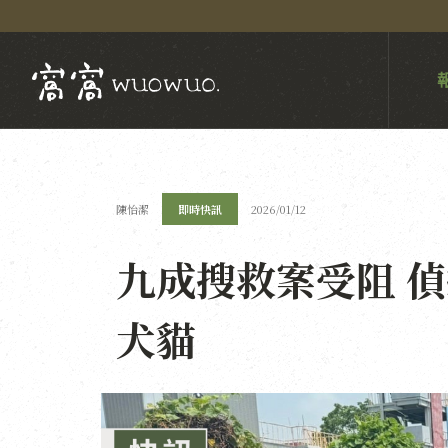
陳怡潔
即時快訊
2026/01/12
九成搜救案受阻 
犬貓