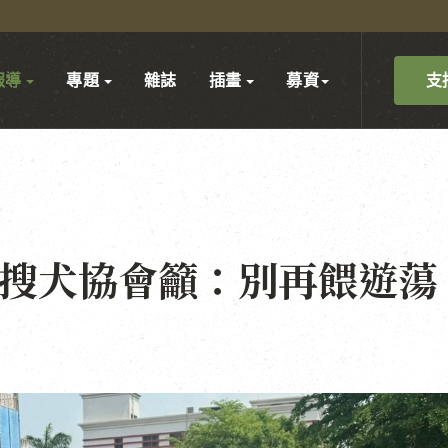
支
報導
專題
雜誌
插畫
募資
偵搜犬協會籲：別再餵遊蕩