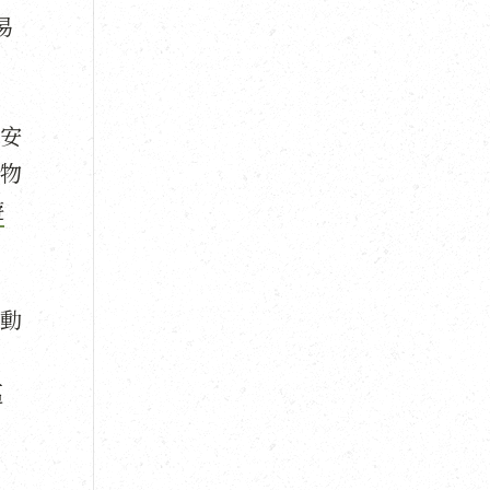
易
安
物
遊
動
區