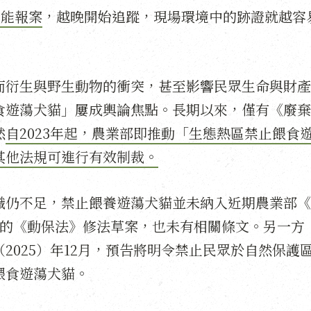
才能報案
，越晚開始追蹤，現場環境中的跡證就越容
而衍生與野生動物的衝突，甚至影響民眾生命與財產
食遊蕩犬貓」屢成輿論焦點。長期以來，僅有《廢棄
然
自2023年起，農業部即推動「生態熱區禁止餵食
其他法規可進行有效制裁。
識仍不足，禁止餵養遊蕩犬貓並未納入近期農業部《
過的《動保法》修法草案，也未有相關條文。另一方
2025）年12月，預告將明令禁止民眾於自然保護
餵食遊蕩犬貓。