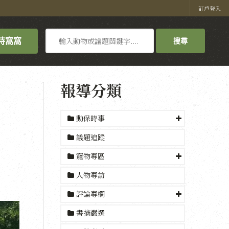
訂戶登入
搜
持窩窩
搜尋
尋
報導分類
動保時事
議題追蹤
寵物專區
人物專訪
評論專欄
書摘嚴選