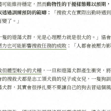
盡可能維持穩定，然而
動物性的干擾樣態難以預期，
以透過訓練預防的範疇：
「搜救犬在實際出勤時遇到
百變了。」
十隻的遊蕩犬群，光是心理壓力就是很大的。」協會
壓力也可能影響搜救任務的成敗
：「人都會被壓力影
敏但體型較小的犬種
，一旦和遊蕩犬群產生衝突，將
會的搜救犬都是志工領犬員的兒子或女兒，一隻狗訓
蕩犬群，其實會很掙扎要不要讓自己的狗去冒這個風