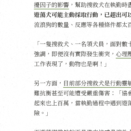
擾因子的影響
，幫助搜救犬在執勤時
遊蕩犬可能主動採取行動，已超出可
流浪狗的數量、反應等各種條件都太
「一隻搜救犬、一名領犬員，面對數
強調，即便沒有實際發生衝突，
心理
工作表現了，動物也是啊！」
另一方面，
目前部分搜救犬是行動靈
難抗衡甚至可能遭受嚴重傷害：「協
起來也上百萬，當執勤過程中遇到遊
險。」