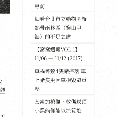
專訪
細看台北市立動物園新
熱帶雨林區（穿山甲
館）的不足之處
【窩窩週報VOL.1】
11/06 — 11/12 (2017)
車禍導致4隻豬摔落 車
上豬隻更因車損毀遭重
投
壓
餵
套索加槍傷，救傷崁頂
小黑熊僅能以流質進
可