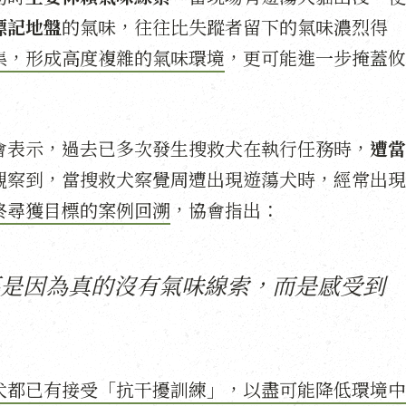
標記地盤
的氣味，往往比失蹤者留下的氣味濃烈得
集，形成高度複雜的氣味環境
，更可能進一步掩蓋攸
會表示，過去已多次發生搜救犬在執行任務時，
遭當
觀察到，當搜救犬察覺周遭出現遊蕩犬時，經常出現
終尋獲目標的案例回溯
，協會指出：
是因為真的沒有氣味線索，而是感受到
犬都已有接受「抗干擾訓練」，以盡可能降低環境中