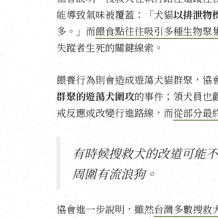
能導致氣味被覆蓋：「犬貓
以排泄物
多。」而
餵食點往往吸引多種生物聚
失蹤者生死的關鍵線索。
餵養行為則會造成遊蕩犬貓群聚，協
群聚的遊蕩犬圍攻
的事件；領犬員也
戒反應或改變行進路線，而
從部分最
有時候搜救犬的改道可能不
周圍有流浪狗。
協會進一步說明，雖然
台灣多數搜救