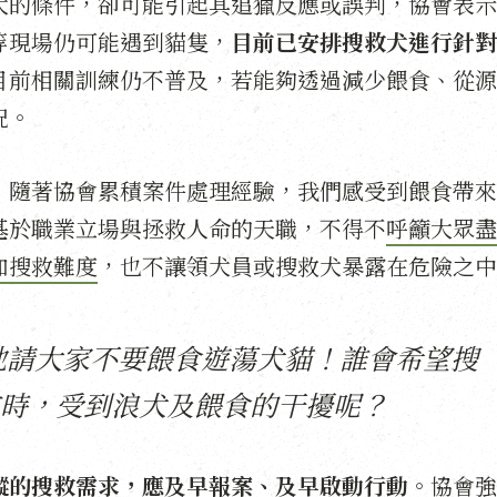
犬的條件，卻可能引起其追獵反應或誤判，協會表示
等現場仍可能遇到貓隻，
目前已安排搜救犬進行針對
目前相關訓練仍不普及，若能夠透過減少餵食、從源
況。
，隨著協會累積案件處理經驗，我們感受到餵食帶來
基於職業立場與拯救人命的天職，不得不
呼籲大眾盡
加搜救難度
，也不讓領犬員或搜救犬暴露在危險之中
煩地請大家不要餵食遊蕩犬貓！誰會希望搜
時，受到浪犬及餵食的干擾呢？
蹤的搜救需求，應及早報案、及早啟動行動
。協會強