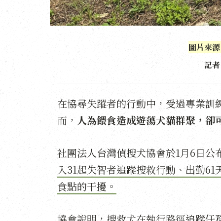
圖片來源
記者
在協尋失蹤者的行動中，受過專業訓
而，
人為餵食造成遊蕩犬貓群聚，卻
社團法人台灣偵搜犬協會於1月6日公布
入31起失智者追蹤搜救行動、出勤61
食點的干擾。
協會說明，搜救犬在執行路徑追蹤任