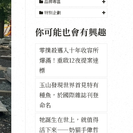
品牌專區
特別企劃
你可能也會有興趣
零撲殺邁入十年收容所
爆滿！重啟12夜提案達
標
玉山發現世界首見特有
種魚，於國際雜誌刊登
命名
牠誕生在世上，就值得
活下來——奶貓手偉哲