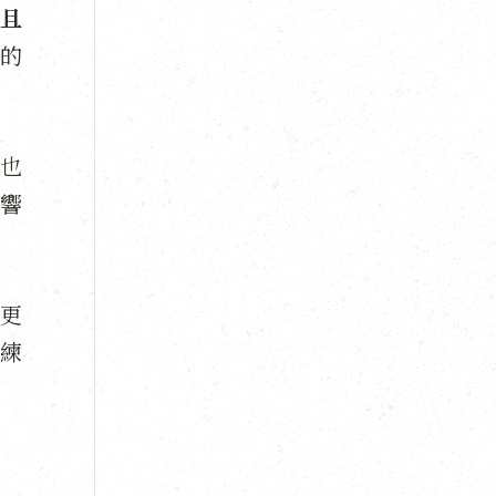
且
的
也
響
更
練