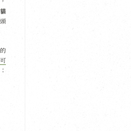
，
貓
頭
的
可
：